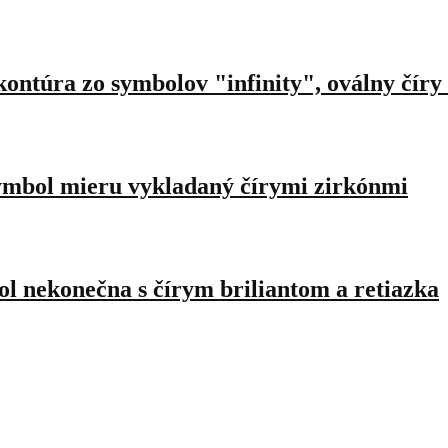
 kontúra zo symbolov "infinity", oválny čír
symbol mieru vykladaný čírymi zirkónmi
l nekonečna s čírym briliantom a retiazka