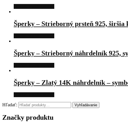
Pozrieť v e-shope viac
Šperky – Strieborný prsteň 925, širšia
Pozrieť v e-shope viac
Šperky – Strieborný náhrdelník 925, 
Pozrieť v e-shope viac
Šperky – Zlatý 14K náhrdelník – symbo
Pozrieť v e-shope viac
Hľadať:
Vyhľadávanie
Značky produktu