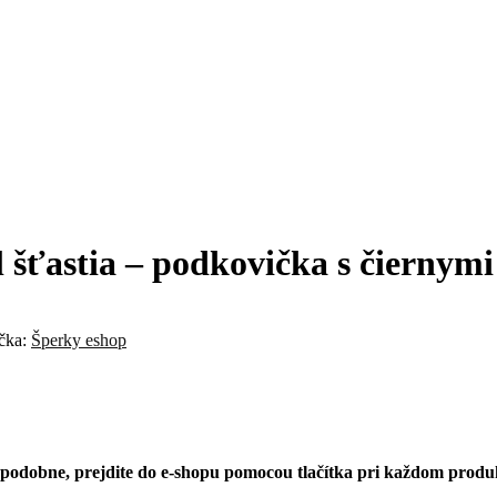
l šťastia – podkovička s čiernym
čka:
Šperky eshop
a podobne, prejdite do e-shopu pomocou tlačítka pri každom produk