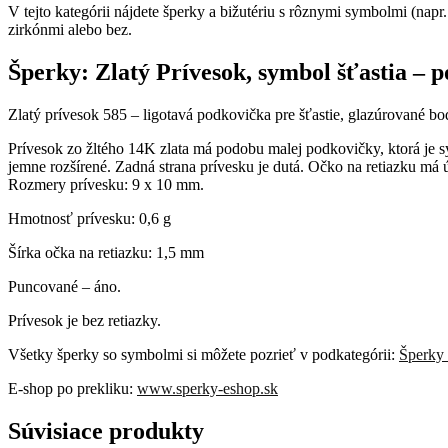
V tejto kategórii nájdete šperky a bižutériu s rôznymi symbolmi (napr.
zirkónmi alebo bez.
Šperky: Zlatý Prívesok, symbol šťastia –
Zlatý prívesok 585 – ligotavá podkovička pre šťastie, glazúrované bod
Prívesok zo žltého 14K zlata má podobu malej podkovičky, ktorá je 
jemne rozšírené. Zadná strana prívesku je dutá. Očko na retiazku má 
Rozmery prívesku: 9 x 10 mm.
Hmotnosť prívesku: 0,6 g
Šírka očka na retiazku: 1,5 mm
Puncované – áno.
Prívesok je bez retiazky.
Všetky šperky so symbolmi si môžete pozrieť v podkategórii:
Šperky
E-shop po prekliku:
www.sperky-eshop.sk
Súvisiace produkty