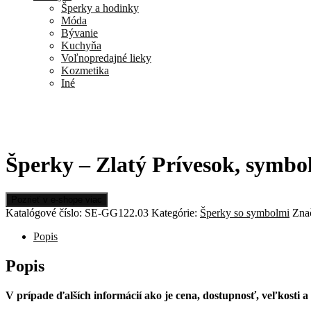
Šperky a hodinky
Móda
Bývanie
Kuchyňa
Voľnopredajné lieky
Kozmetika
Iné
Šperky – Zlatý Prívesok, symbo
Pozrieť v e-shope viac
Katalógové číslo:
SE-GG122.03
Kategórie:
Šperky so symbolmi
Zna
Popis
Popis
V prípade ďalších informácií ako je cena, dostupnosť, veľkosti 