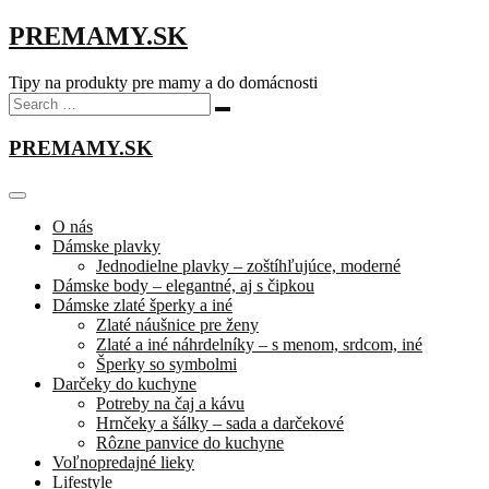
PREMAMY.SK
Tipy na produkty pre mamy a do domácnosti
PREMAMY.SK
O nás
Dámske plavky
Jednodielne plavky – zoštíhľujúce, moderné
Dámske body – elegantné, aj s čipkou
Dámske zlaté šperky a iné
Zlaté náušnice pre ženy
Zlaté a iné náhrdelníky – s menom, srdcom, iné
Šperky so symbolmi
Darčeky do kuchyne
Potreby na čaj a kávu
Hrnčeky a šálky – sada a darčekové
Rôzne panvice do kuchyne
Voľnopredajné lieky
Lifestyle