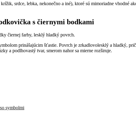
 krížik, srdce, lebka, nekonečno a iné), ktoré sú mimoriadne vhodné ako 
 podkovička s čiernymi bodkami
ky čiernej farby, lesklý hladký povrch.
symbolom prinášajúcim šťastie. Povrch je zrkadlovolesklý a hladký, p
úzky a podlhovastý tvar, smerom nahor sa mierne rozširuje.
 so symbolmi