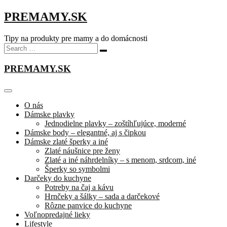
PREMAMY.SK
Tipy na produkty pre mamy a do domácnosti
PREMAMY.SK
O nás
Dámske plavky
Jednodielne plavky – zoštíhľujúce, moderné
Dámske body – elegantné, aj s čipkou
Dámske zlaté šperky a iné
Zlaté náušnice pre ženy
Zlaté a iné náhrdelníky – s menom, srdcom, iné
Šperky so symbolmi
Darčeky do kuchyne
Potreby na čaj a kávu
Hrnčeky a šálky – sada a darčekové
Rôzne panvice do kuchyne
Voľnopredajné lieky
Lifestyle