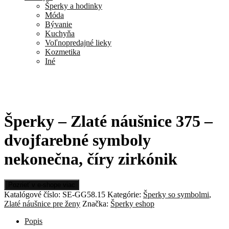
Šperky a hodinky
Móda
Bývanie
Kuchyňa
Voľnopredajné lieky
Kozmetika
Iné
Šperky – Zlaté náušnice 375 –
dvojfarebné symboly
nekonečna, číry zirkónik
Pozrieť v e-shope viac
Katalógové číslo:
SE-GG58.15
Kategórie:
Šperky so symbolmi
,
Zlaté náušnice pre ženy
Značka:
Šperky eshop
Popis