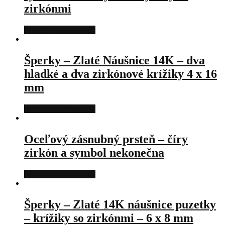
zirkónmi
Pozrieť v e-shope viac
Šperky – Zlaté Náušnice 14K – dva
hladké a dva zirkónové krížiky 4 x 16
mm
Pozrieť v e-shope viac
Oceľový zásnubný prsteň – číry
zirkón a symbol nekonečna
Pozrieť v e-shope viac
Šperky – Zlaté 14K náušnice puzetky
– krížiky so zirkónmi – 6 x 8 mm