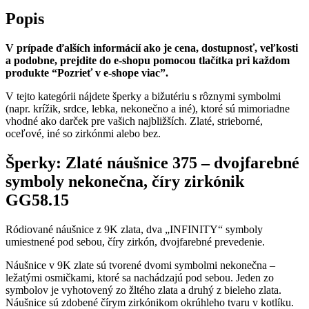
Popis
V prípade ďalších informácií ako je cena, dostupnosť, veľkosti
a podobne, prejdite do e-shopu pomocou tlačítka pri každom
produkte “Pozrieť v e-shope viac”.
V tejto kategórii nájdete šperky a bižutériu s rôznymi symbolmi
(napr. krížik, srdce, lebka, nekonečno a iné), ktoré sú mimoriadne
vhodné ako darček pre vašich najbližších. Zlaté, strieborné,
oceľové, iné so zirkónmi alebo bez.
Šperky: Zlaté náušnice 375 – dvojfarebné
symboly nekonečna, číry zirkónik
GG58.15
Ródiované náušnice z 9K zlata, dva „INFINITY“ symboly
umiestnené pod sebou, číry zirkón, dvojfarebné prevedenie.
Náušnice v 9K zlate sú tvorené dvomi symbolmi nekonečna –
ležatými osmičkami, ktoré sa nachádzajú pod sebou. Jeden zo
symbolov je vyhotovený zo žltého zlata a druhý z bieleho zlata.
Náušnice sú zdobené čírym zirkónikom okrúhleho tvaru v kotlíku.