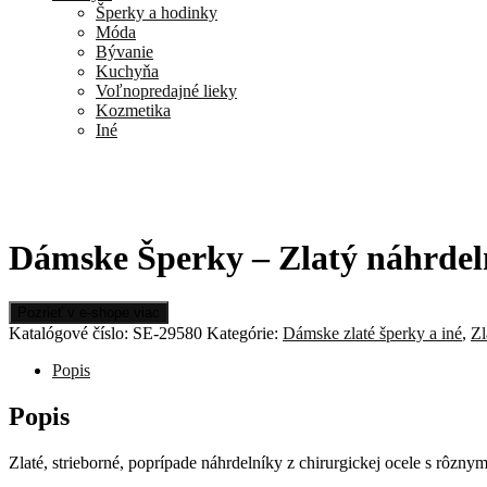
Šperky a hodinky
Móda
Bývanie
Kuchyňa
Voľnopredajné lieky
Kozmetika
Iné
Dámske Šperky – Zlatý náhrdelní
Pozrieť v e-shope viac
Katalógové číslo:
SE-29580
Kategórie:
Dámske zlaté šperky a iné
,
Zl
Popis
Popis
Zlaté, strieborné, poprípade náhrdelníky z chirurgickej ocele s rôzn