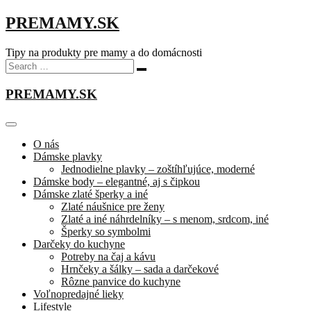
PREMAMY.SK
Tipy na produkty pre mamy a do domácnosti
PREMAMY.SK
O nás
Dámske plavky
Jednodielne plavky – zoštíhľujúce, moderné
Dámske body – elegantné, aj s čipkou
Dámske zlaté šperky a iné
Zlaté náušnice pre ženy
Zlaté a iné náhrdelníky – s menom, srdcom, iné
Šperky so symbolmi
Darčeky do kuchyne
Potreby na čaj a kávu
Hrnčeky a šálky – sada a darčekové
Rôzne panvice do kuchyne
Voľnopredajné lieky
Lifestyle