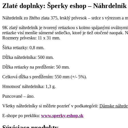
Zlaté doplnky: Šperky eshop – Náhrdelník 
Náhrdelník zo žltého zlata 375, lesklý prívesok – srdce s výrezom a m
9K zlatý náhrdelník je tvorený retiazkou s kolmo spájanými oválnymi
retiazke visí menšie súmerné srdiečko, ktoré je tiež otočené naopak. 
Rozmery prívesku: 11 x 31 mm.
Šírka retiazky: 0,8 mm.
Dĺžka náhrdelníka: 500 mm.
Dĺžka retiazky na predĺženie: 50 mm.
Celková dĺžka s predĺžením: 550 mm (+/- 5%).
Hmotnosť náhrdelníka: 1,3 g.
Puncované – áno.
Všetky náhrdelníky si môžete pozrieť v podkategórii:
Dámske náhrdeln
E-shope po prekliku:
www.sperky-eshop.sk
Súvisiace produkty