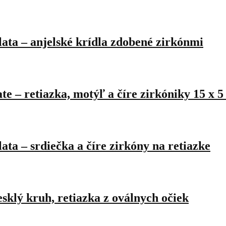
ata – anjelské krídla zdobené zirkónmi
e – retiazka, motýľ a číre zirkóniky 15 x 
ta – srdiečka a číre zirkóny na retiazke
sklý kruh, retiazka z oválnych očiek