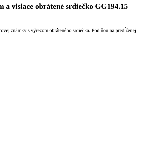
om a visiace obrátené srdiečko GG194.15
dcovej známky s výrezom obráteného srdiečka. Pod ňou na predĺženej