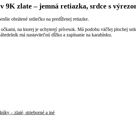
v 9K zlate – jemná retiazka, srdce s výrez
enšie obrátené srdiečko na predĺženej retiazke.
 očkami, na ktorej je uchytený prívesok. Má podobu väčšej plochej sr
Náhrdelník má nastaviteľnú dĺžku a zapínanie na karabínku.
íky – zlaté, strieborné a iné